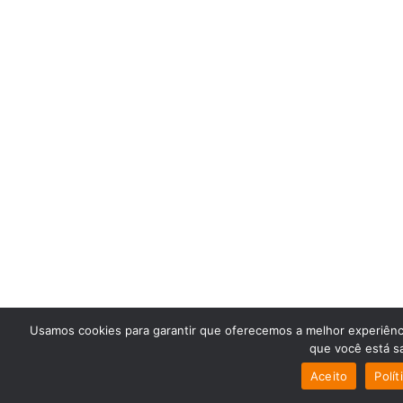
Usamos cookies para garantir que oferecemos a melhor experiênci
que você está sa
Aceito
Polít