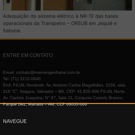
Adequação do sistema elétrico à NR-10 das bases
operacionais da Transpetro – ORSUB em Jequié e
Itabuna.
ENTRE EM CONTATO
Email: contato@mamengenharia.com.br
Tel: (71) 3215-0640
End: FILIAL Nordeste: Av. Antonio Carlos Magalhães, 1034, sala
318 “C”, Itaigara, Salvador – BA, CEP: 41.825-906 FILIAL Norte:
Av. Carlota Joaquina, N° 87, Sala 11, Conjunto Castelo Branco,
Parque Dez, Manaus – AM, CEP 69055-000
NAVEGUE