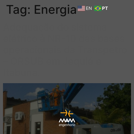
Tag:
Energia
EN
PT
Adequação do sistema
elétrico à NR-10 das bases
operacionais da Transpetro
– ORSUB em Jequié e
Itabuna.