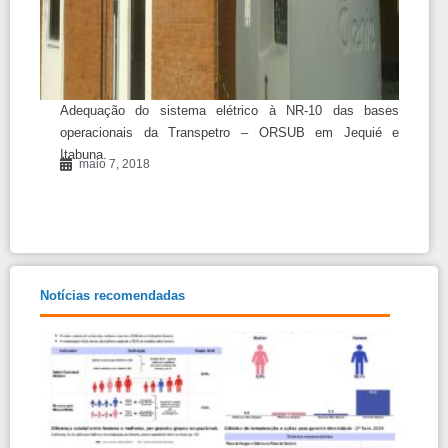
Adequação do sistema elétrico à NR-10 das bases
operacionais da Transpetro – ORSUB em Jequié e
Itabuna.
maio 7, 2018
Notícias recomendadas
Rela
Tran
e Ig
Salar
Mulh
Hom
Relat