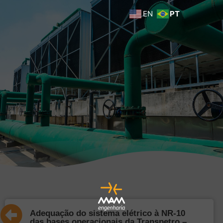
EN
PT
Adequação do sistema elétrico à NR-10
das bases operacionais da Transpetro –