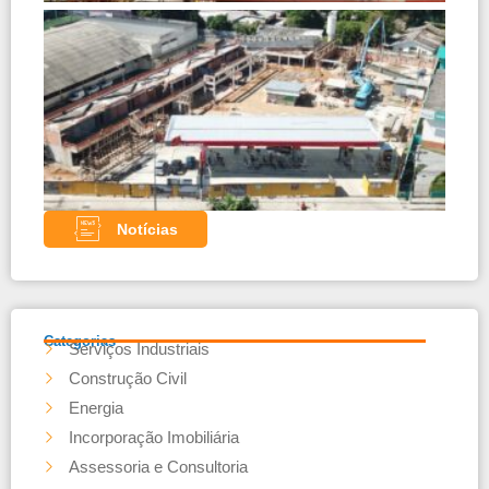
Cons
de P
Comb
– Pa
com 
teles
Noss
parce
Notícias
Categorias
Serviços Industriais
Construção Civil
Energia
Incorporação Imobiliária
Assessoria e Consultoria