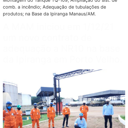
Montagem do Tanque TQ-109; Ampliação do sist. de
comb. a incêndio; Adequação de tubulações de
produtos; na Base da Ipiranga Manaus/AM.
A MAM iniciou em 1/12/21
um novo contrato de
adequação a NR10 na base
da Ipiranga em Porto Velho.