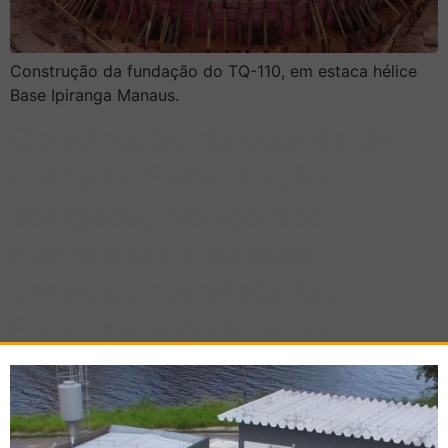
Construção da fundação do TQ-110, em estaca hélice
Base Ipiranga Manaus.
Construção da guarita de
entrada; Subestação
abrigada; Abrigo dos
motoristas e demais
serviços correlatados –
Base Ipiranga Manaus