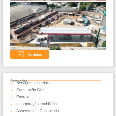
Cons
de P
Comb
– Pa
com 
teles
Noss
parce
Notícias
Categorias
Serviços Industriais
Construção Civil
Energia
Incorporação Imobiliária
Assessoria e Consultoria