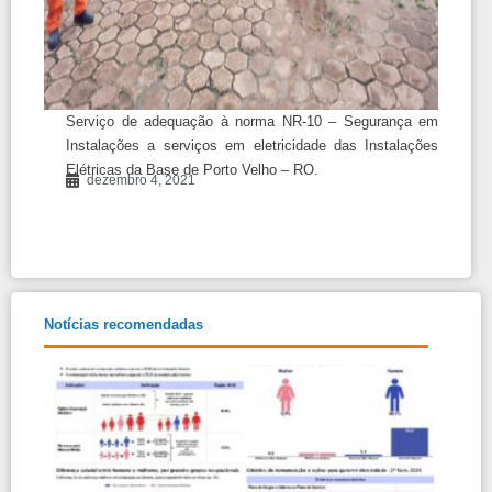
Serviço de adequação à norma NR-10 – Segurança em
Instalações a serviços em eletricidade das Instalações
Elétricas da Base de Porto Velho – RO.
dezembro 4, 2021
Notícias recomendadas
Rela
Tran
e Ig
Salar
Mulh
Hom
Relat