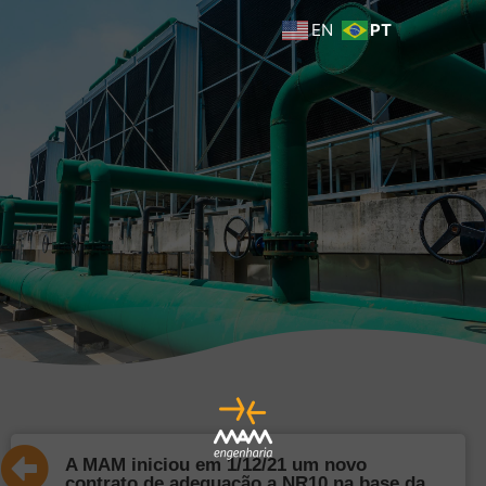
EN
PT
A MAM iniciou em 1/12/21 um novo
contrato de adequação a NR10 na base da