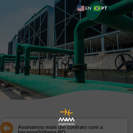
EN
PT
Assinamos mais um contrato com a
Ipiranga/Vilhena-RO