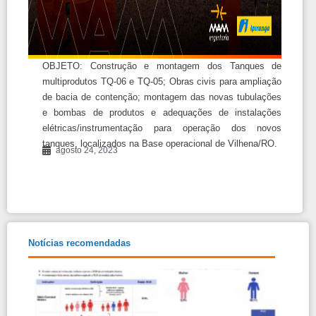
OBJETO: Construção e montagem dos Tanques de
multiprodutos TQ-06 e TQ-05; Obras civis para ampliação
de bacia de contenção; montagem das novas tubulações
e bombas de produtos e adequações de instalações
elétricas/instrumentação para operação dos novos
tanques, localizados na Base operacional de Vilhena/RO.
agosto 24, 2023
Notícias recomendadas
Rela
Tran
e Ig
Salar