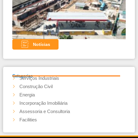
com 
teles
Noss
parce
Notícias
Categorias
Serviços Industriais
Construção Civil
Energia
Incorporação Imobiliária
Assessoria e Consultoria
Facilities