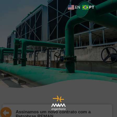
EN
PT
Assinamos um novo contrato com a
Petrobras REMAN