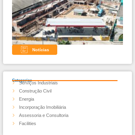
Comb
– Pa
com 
teles
Noss
parce
Notícias
Categorias
Serviços Industriais
Construção Civil
Energia
Incorporação Imobiliária
Assessoria e Consultoria
Facilities