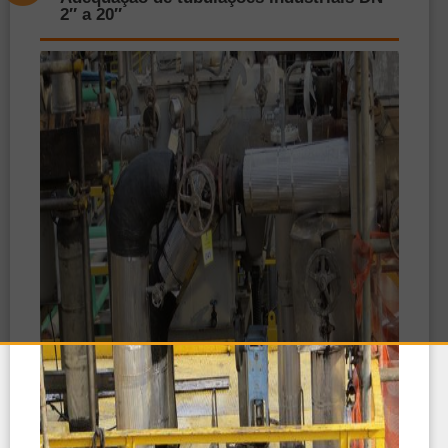
2″ a 20″