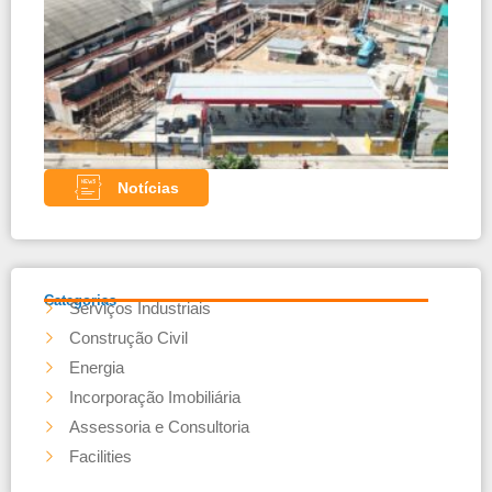
Comb
– Pa
com 
teles
Noss
parce
Notícias
Categorias
Serviços Industriais
Construção Civil
Energia
Incorporação Imobiliária
Assessoria e Consultoria
Facilities