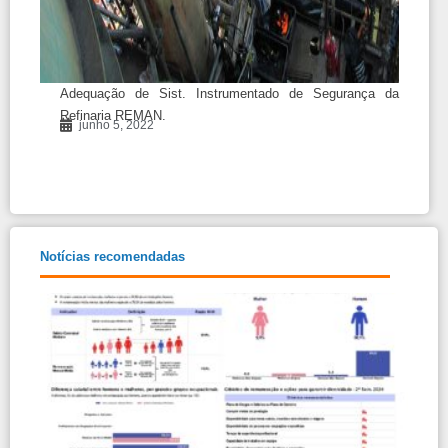
Adequação de Sist. Instrumentado de Segurança da
Refinaria REMAN.
junho 5, 2022
Notícias recomendadas
Rela
Tran
e Ig
Salar
Mulh
Hom
Relat
Tran