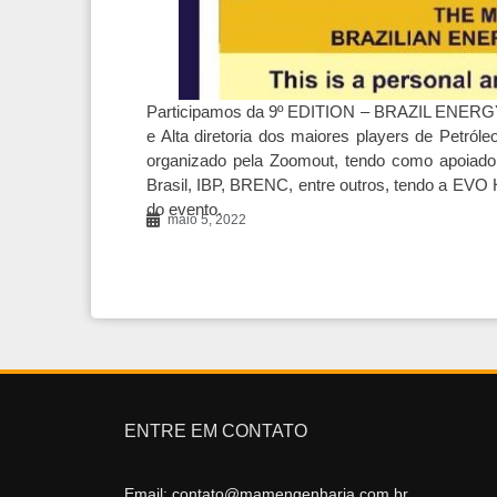
Participamos da 9º EDITION – BRAZIL ENERG
e Alta diretoria dos maiores players de Petróle
organizado pela Zoomout, tendo como apoiador
Brasil, IBP, BRENC, entre outros, tendo a 
do evento.
maio 5, 2022
ENTRE EM CONTATO
Email: contato@mamengenharia.com.br