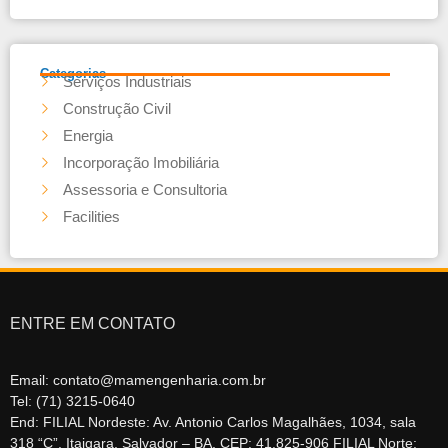
Categorias
Serviços Industriais
Construção Civil
Energia
Incorporação Imobiliária
Assessoria e Consultoria
Facilities
ENTRE EM CONTATO
Email: contato@mamengenharia.com.br
Tel: (71) 3215-0640
End: FILIAL Nordeste: Av. Antonio Carlos Magalhães, 1034, sala
318 “C”, Itaigara, Salvador – BA, CEP: 41.825-906 FILIAL Norte: